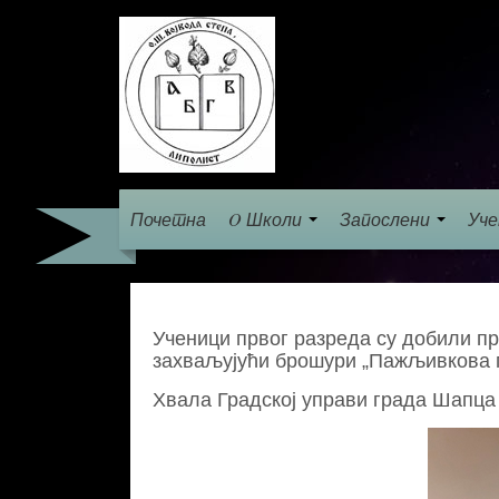
Почетна
O Школи
Запослени
Уч
Ученици првог разреда су добили п
захваљујући брошури „Пажљивкова п
Хвала Градској управи града Шапца 