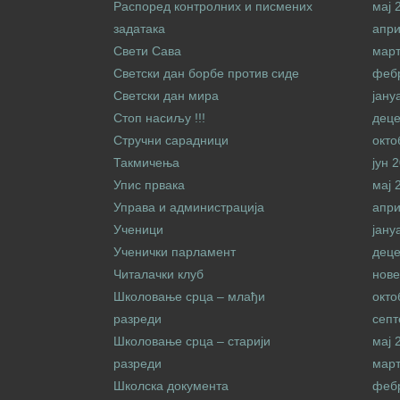
Распоред контролних и писмених
мај 
задатака
апри
Свети Сава
март
Светски дан борбе против сиде
феб
Светски дан мира
јану
Стоп насиљу !!!
дец
Стручни сарадници
окто
Такмичења
јун 
Упис првака
мај 
Управа и администрација
апри
Ученици
јану
Ученички парламент
дец
Читалачки клуб
нове
Школовање срца – млађи
окто
разреди
септ
Школовање срца – старији
мај 
разреди
март
Школска документа
феб