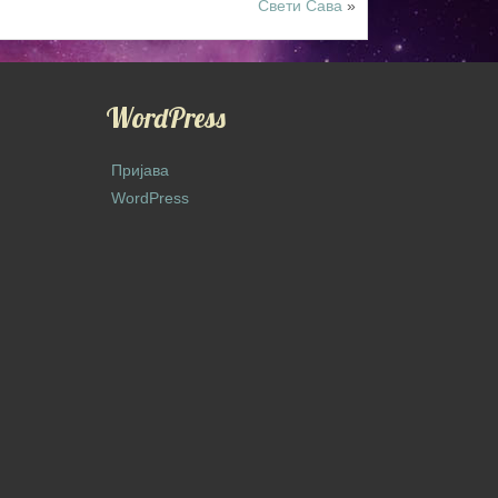
Свети Сава
»
WordPress
Пријава
WordPress