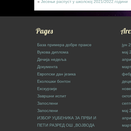
«
Јесењи распуст у школској 2021/2022.години
Pages
Arc
База примера добре праксе
јун 
Вукова диплома
мај 
Дечија недеља
апри
Документа
март
Европски дан језика
феб
Еколошки бонтон
дец
Екскурзије
нове
Завршни испит
окто
Запослени
септ
Запослени
мај 
ИЗБОР УЏБЕНИКА ЗА ПРВИ И
апри
ПЕТИ РАЗРЕД ОШ „ВОЈВОДА
март