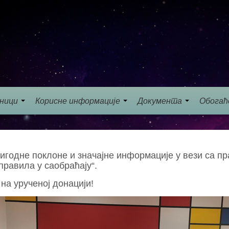
еници
Корисне информације
Документа
Обогаћ
ригодне поклоне и значајне информације у вези са 
равила у саобраћају“.
на урученој донацији!