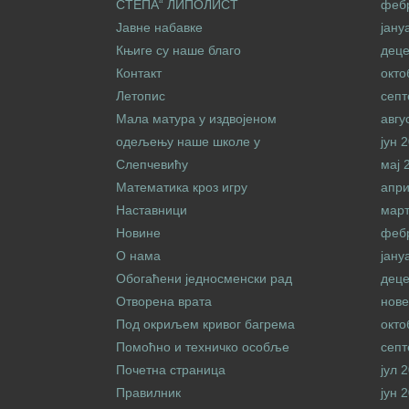
СТЕПА“ ЛИПОЛИСТ
феб
Јавне набавке
јану
Књиге су наше благо
дец
Контакт
окто
Летопис
септ
Мала матура у издвојеном
авгу
одељењу наше школе у
јун 
Слепчевићу
мај 
Математика кроз игру
апри
Наставници
март
Новине
феб
О нама
јану
Обогаћени једносменски рад
дец
Отворена врата
нове
Под окриљем кривог багрема
окто
Помоћно и техничко особље
септ
Почетна страница
јул 
Правилник
јун 