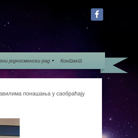
ени једносменски рад
Контакт
правилима понашања у саобраћају