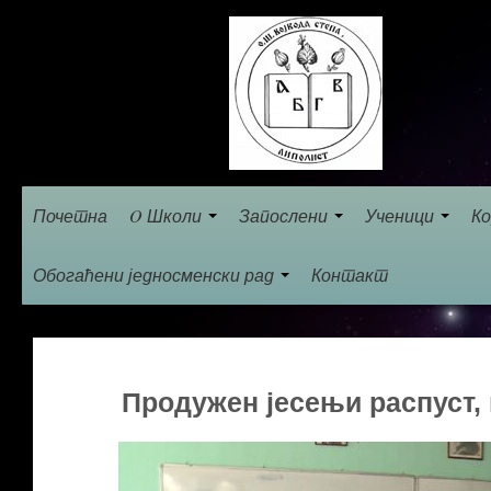
Почетна
O Школи
Запослени
Ученици
Ко
Обогаћени једносменски рад
Контакт
Продужен јесењи распуст, 