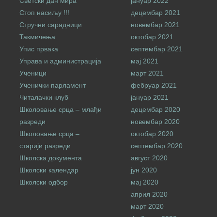
Светски дан мира
јануар 2022
Стоп насиљу !!!
децембар 2021
Стручни сарадници
новембар 2021
Такмичења
октобар 2021
Упис првака
септембар 2021
Управа и администрација
мај 2021
Ученици
март 2021
Ученички парламент
фебруар 2021
Читалачки клуб
јануар 2021
Школовање срца – млађи
децембар 2020
разреди
новембар 2020
Школовање срца –
октобар 2020
старији разреди
септембар 2020
Школска документа
август 2020
Школски календар
јун 2020
Школски одбор
мај 2020
април 2020
март 2020