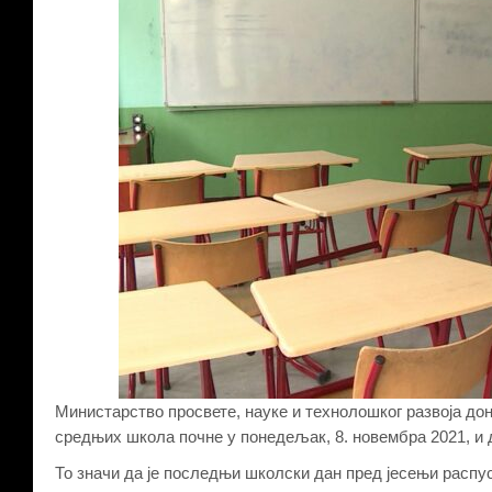
Министарство просвете, науке и технолошког развоја дон
средњих школа почне у понедељак, 8. новембра 2021, и да
То значи да је последњи школски дан пред јесењи распус