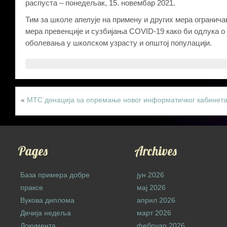
распуста – понедељак, 15. новембар 2021.
Тим за школе апелује на примену и других мера ограни
мера превенције и сузбијања COVID-19 како би одлука 
оболевања у школском узрасту и општој популацији.
«
МТС донација ѕа опремање новог информатичког кабинет
Pages
Archives
База примера добре
јун 2026
праксе
мај 2026
Вукова диплома
април 2026
Дечија недеља
март 2026
Документа
фебруар 2026