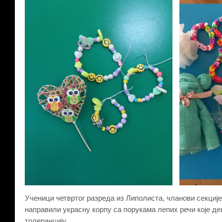
Ученици четвртог разреда из Липолиста, чланови секције 
направили украсну корпу са порукама лепих речи које де
толеранцију.