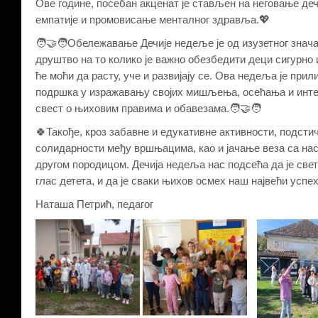
Ове године, посебан акценат је стављен на неговање де
емпатије и промовисање менталног здравља.💖
🧑‍🤝‍🧑Обележавање Дечије недеље је од изузетног значај
друштво на то колико је важно обезбедити деци сигурно
ће моћи да расту, уче и развијају се. Ова недеља је при
подршка у изражавању својих мишљења, осећања и интер
свест о њиховим правима и обавезама.🧑‍🤝‍🧑
🍀Такође, кроз забавне и едукативне активности, подстич
солидарности међу вршњацима, као и јачање веза са на
другом породицом. Дечија недеља нас подсећа да је свет
глас детета, и да је сваки њихов осмех наш највећи успех
Наташа Петрић, педагог