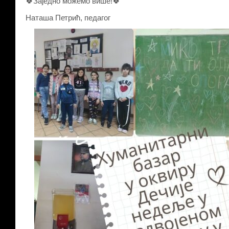
🍀Заједно можемо више!🍀
Наташа Петрић, педагог