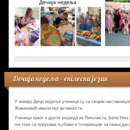
Дечија недеља – енглески језик
У оквиру Дечје недеље ученици су са својом наставницом
Живановић имали низ активности.
Ученици првог и другог разреда из Липолиста, Беле Реке
постере са порукама љубави и толеранције за сваки дан.