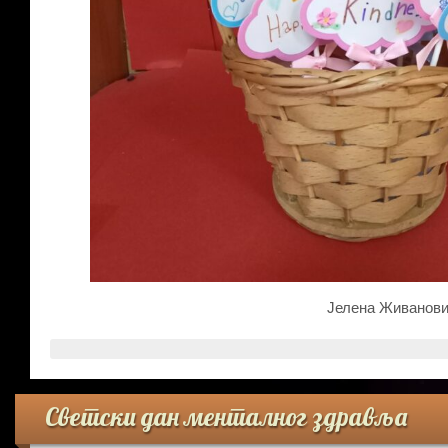
Јелена Живановић
Светски дан менталног здравља