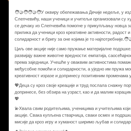
🧑‍🤝‍🧑🧑‍🤝‍🧑У оквиру обележавања Дечије недеље, у 
Слепчевићу, наши ученици и учитељи организовали су х
се дечаку из Слепчевића помогне у прикупљању новца за
прилика да ученици кроз креативне активности, радост и
солидарност и бригу за оне којима је то најпотребније.🧑‍🤝‍
Циљ ове акције није само пружање материјалне подршке,
развијају важне животне вредности: емпатија, саосећајно
према заједници. Учешће у оваквим активностима помаже
међусобне помоћи и солидарности, а уједно им пружа мог
креативност изразе и допринесу позитивним променама 
💖Деца су кроз своје креације и труд послала снажну по
допринесе, без обзира на узраст, као и да малим кораци
💖
💫Хвала свим родитељима, ученицима и учитељима који 
акције. Свака купљена стварчица, сваки осмех и подршк
мисије да кроз игру и хуманост ширимо љубав и солидар