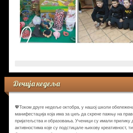
Дечија недеља
💖Током друге недеље октобра, у нашој школи обележена
манифестација која има за циљ да скрене пажњу на прав
пријатељства и образовања. Ученици су имали прилику д
активностима које су подстицале њихову креативност, т