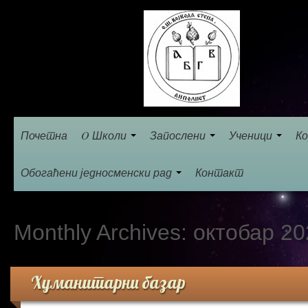
Почетна
O Школи
Запослени
Ученици
Ко
Обогаћени једносменски рад
Контакт
Monthly Archives:
октобар 20
Хуманитарни базар