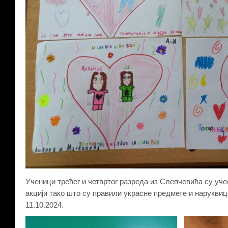
Ученици трећег и четвртог разреда из Слепчевића су уч
акцији тако што су правили украсне предмете и нарукви
11.10.2024.