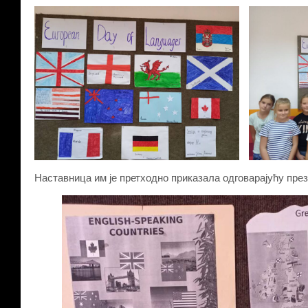
Наставница им је претходно приказала одговарајућу през