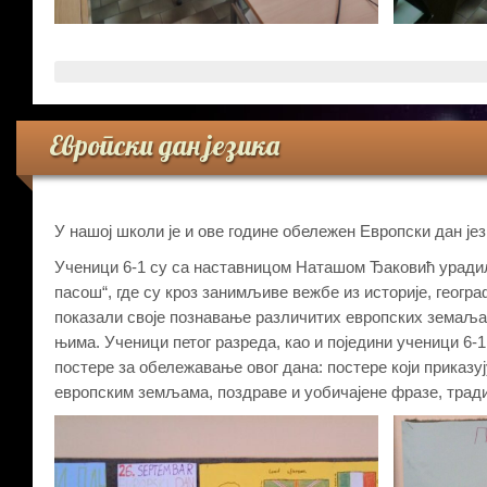
Европски дан језика
У нашој школи је и ове године обележен Европски дан јез
Ученици 6-1 су са наставницом Наташом Ђаковић уради
пасош“, где су кроз занимљиве вежбе из историје, геогра
показали своје познавање различитих европских земаља
њима. Ученици петог разреда, као и поједини ученици 6-
постере за обележавање овог дана: постере који приказуј
европским земљама, поздраве и уобичајене фразе, трад