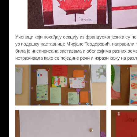
Ученици који похађају секцију из француског језика су п
уз подршку наставнице Мирјане Теодоровић, направили п
била је инспирисана заставама и обележјима разних зема
истраживала како се поједине речи и изрази кажу на раз