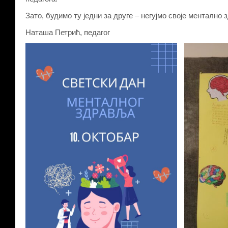
Зато, будимо ту једни за друге – негујмо своје ментално
Наташа Петрић, педагог