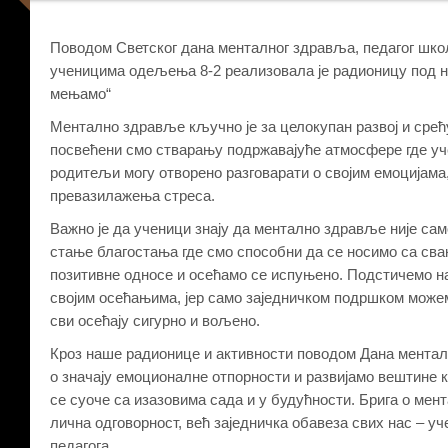
Поводом Светског дана менталног здравља, педагог шко
ученицима одељења 8-2 реализовала је радионицу под на
мењамо“
Ментално здравље кључно је за целокупан развој и срећу
посвећени смо стварању подржавајуће атмосфере где уч
родитељи могу отворено разговарати о својим емоцијама
превазилажења стреса.
Важно је да ученици знају да ментално здравље није сам
стање благостања где смо способни да се носимо са св
позитивне односе и осећамо се испуњено. Подстичемо на
својим осећањима, јер само заједничком подршком може
сви осећају сигурно и вољено.
Кроз наше радионице и активности поводом Дана мента
о значају емоционалне отпорности и развијамо вештине 
се суоче са изазовима сада и у будућности. Брига о ме
лична одговорност, већ заједничка обавеза свих нас – у
педагога.