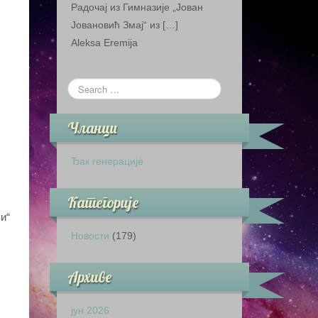
Радочај из Гимназије „Јован
Јовановић Змај“ из […]
Aleksa Eremija
Чланци
Ђак генерације
Категорије
и“
Новости
(179)
Архиве
јун 2026