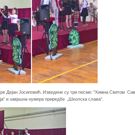
уре Дејан Јосиповић. Изведене су три песме: “Химна Светом Сав
сја“ и завршна нумера приредбе „Школска слава“.