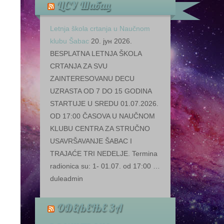
ЦСУ Шабац
Letnja škola crtanja u Naučnom
klubu Šabac
20. јун 2026.
BESPLATNA LETNJA ŠKOLA
CRTANJA ZA SVU
ZAINTERESOVANU DECU
UZRASTA OD 7 DO 15 GODINA
STARTUJE U SREDU 01.07.2026.
OD 17:00 ČASOVA U NAUČNOM
KLUBU CENTRA ZA STRUČNO
USAVRŠAVANJE ŠABAC I
TRAJAĆE TRI NEDELJE. Termina
radionica su: 1- 01.07. od 17:00 …
duleadmin
ОДЕЉЕЊЕ ЗА