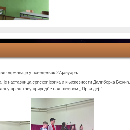
е одржана је у понедељак 27.јануара.
а је наставница српског језика и књижевности Далиборка Божић,
ралну представу приредбе под називом „ Први дејт“.