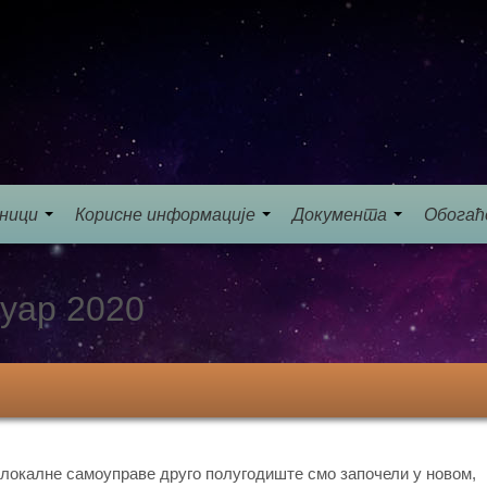
еници
Корисне информације
Документа
Обогаћ
уар 2020
локалне самоуправе друго полугодиште смо започели у новом,