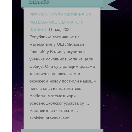
Ваљево
РЕПУБЛИЧКО ТАКМИЧЕЊЕ ИЗ
МАТЕМАТИКЕ ОДРЖАНО У
ВАЉЕВУ
11. мај 2024.
Републичко такмичење из
математике у ОШ „Милован
Глишић“ у Ваљеву окупило је
ученике основних школа из целе
Србије. Они су у ранијим фазама
такмичења на школском и
окружном нивоу постигли највиши
ниво знања из математике.
Најбољи математичари
основношколског узраста су …
Наставите са читањем →
skolskaupravavaljevo