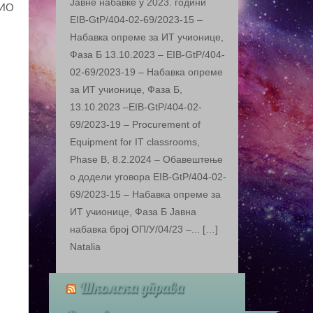
Јавне набавке у 2023. години
 ИО
EIB-GtP/404-02-69/2023-15 –
Набавка опреме за ИТ учионице,
Фаза Б 13.10.2023 – EIB-GtP/404-
02-69/2023-19 – Набавка опреме
за ИТ учионице, Фаза Б,
13.10.2023 –EIB-GtP/404-02-
69/2023-19 – Procurement of
Equipment for IT classrooms,
Phase B, 8.2.2024 – Обавештење
о додели уговора EIB-GtP/404-02-
69/2023-15 – Набавка опреме за
ИТ учионице, Фаза Б Jавна
набaвка број ОП/У/04/23 –... […]
Natalia
Школска управа