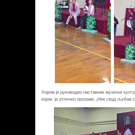
Хором је руководио наставник музичке култ
којом је отпочео програм, „Нек свуд љубав 