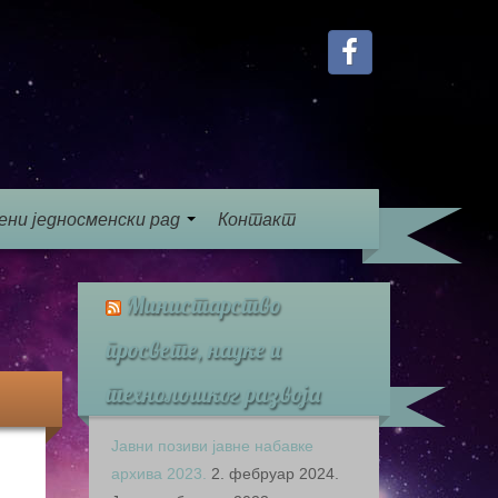
ени једносменски рад
Контакт
Министарство
просвете, науке и
технолошког развоја
Јавни позиви јавне набавке
архива 2023.
2. фебруар 2024.