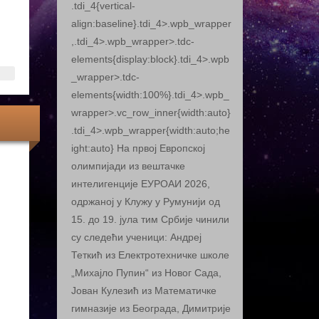
.tdi_4{vertical-
align:baseline}.tdi_4>.wpb_wrapper
,.tdi_4>.wpb_wrapper>.tdc-
elements{display:block}.tdi_4>.wpb
_wrapper>.tdc-
elements{width:100%}.tdi_4>.wpb_
wrapper>.vc_row_inner{width:auto}
.tdi_4>.wpb_wrapper{width:auto;he
ight:auto} На првој Европској
олимпијади из вештачке
интелигенције ЕУРОАИ 2026,
одржаној у Клужу у Румунији од
15. до 19. јула тим Србије чинили
су следећи ученици: Андреј
Теткић из Електротехничке школе
„Михајло Пупин“ из Новог Сада,
Јован Кулезић из Математичке
гимназије из Београда, Димитрије