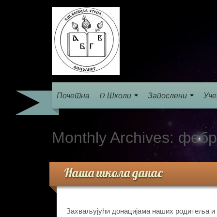
Почетна
O Школи
Запослени
Уч
Monthly Archives:
фебр
Наша школа данас
Захваљујући донацијама наших родитеља и 