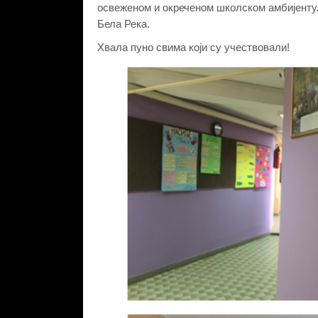
освеженом и окреченом школском амбијенту.
Бела Река.
Хвала пуно свима који су учествовали!