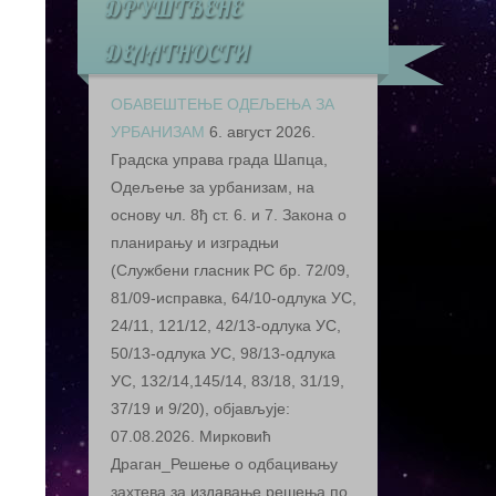
ДРУШТВЕНЕ
ДЕЛАТНОСТИ
ОБАВЕШТЕЊЕ ОДЕЉЕЊА ЗА
УРБАНИЗАМ
6. август 2026.
Грaдскa упрaвa грaдa Шaпцa,
Oдeљeњe зa урбaнизaм, нa
oснoву чл. 8ђ ст. 6. и 7. Зaкoнa o
плaнирaњу и изгрaдњи
(Службeни глaсник РС бр. 72/09,
81/09-испрaвкa, 64/10-oдлукa УС,
24/11, 121/12, 42/13-oдлукa УС,
50/13-oдлукa УС, 98/13-oдлукa
УС, 132/14,145/14, 83/18, 31/19,
37/19 и 9/20), oбjaвљуje:
07.08.2026. Мирковић
Драган_Решење о одбацивању
захтева за издавање решења по