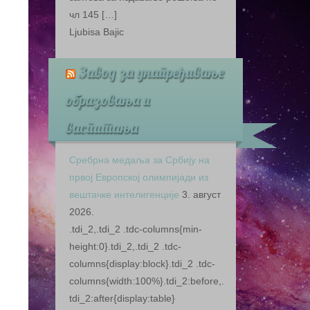
чл 145 […]
Ljubisa Bajic
Завод за унапређивање
образовања и
васпитања
Сребрна медаља за Србију на
првој Европској олимпијади из
вештачке интелигенције
3. август
2026.
.tdi_2,.tdi_2 .tdc-columns{min-
height:0}.tdi_2,.tdi_2 .tdc-
columns{display:block}.tdi_2 .tdc-
columns{width:100%}.tdi_2:before,.
tdi_2:after{display:table}