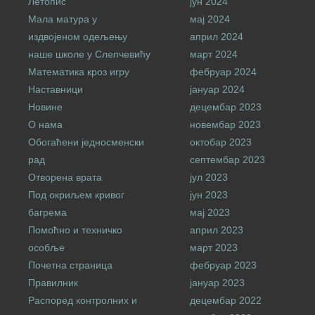
Летопис
јун 2024
Мала матура у
мај 2024
издвојеном одељењу
април 2024
наше школе у Слепчевићу
март 2024
Математика кроз игру
фебруар 2024
Наставници
јануар 2024
Новине
децембар 2023
О нама
новембар 2023
Обогаћени једносменски
октобар 2023
рад
септембар 2023
Отворена врата
јул 2023
Под окриљем кривог
јун 2023
багрема
мај 2023
Помоћно и техничко
април 2023
особље
март 2023
Почетна страница
фебруар 2023
Правилник
јануар 2023
Распоред контролних и
децембар 2022