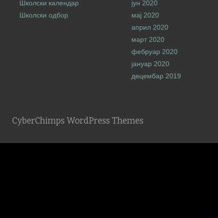
Школски календар
јун 2020
Школски одбор
мај 2020
април 2020
март 2020
фебруар 2020
јануар 2020
децембар 2019
CyberChimps WordPress Themes