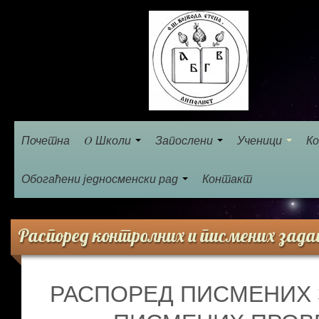
Почетна
O Школи
Запослени
Ученици
Ко
Обогаћени једносменски рад
Контакт
Распоред контролних и писмених зад
РАСПОРЕД ПИСМЕНИХ 