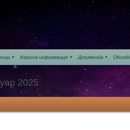
еници
Корисне информације
Документа
Обогаћ
уар 2025