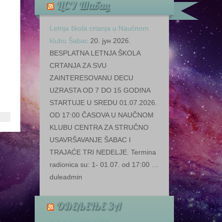
ЦСУ Шабац
Letnja škola crtanja u Naučnom
klubu Šabac
20. јун 2026.
BESPLATNA LETNJA ŠKOLA
CRTANJA ZA SVU
ZAINTERESOVANU DECU
UZRASTA OD 7 DO 15 GODINA
STARTUJE U SREDU 01.07.2026.
OD 17:00 ČASOVA U NAUČNOM
KLUBU CENTRA ZA STRUČNO
USAVRŠAVANJE ŠABAC I
TRAJAĆE TRI NEDELJE. Termina
radionica su: 1- 01.07. od 17:00 …
duleadmin
ОДЕЉЕЊЕ ЗА