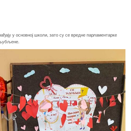
ађају у основној школи, зато су се вредне парламентарке
аљубљене.