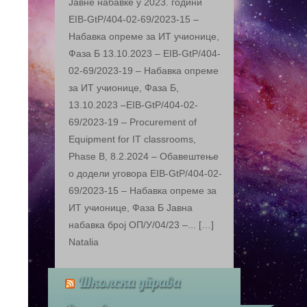
Јавне набавке у 2023. години
EIB-GtP/404-02-69/2023-15 –
Набавка опреме за ИТ учионице,
Фаза Б 13.10.2023 – EIB-GtP/404-
02-69/2023-19 – Набавка опреме
за ИТ учионице, Фаза Б,
13.10.2023 –EIB-GtP/404-02-
69/2023-19 – Procurement of
Equipment for IT classrooms,
Phase B, 8.2.2024 – Обавештење
о додели уговора EIB-GtP/404-02-
69/2023-15 – Набавка опреме за
ИТ учионице, Фаза Б Jавна
набaвка број ОП/У/04/23 –... […]
Natalia
Школска управа