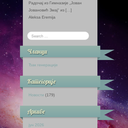
Радочај из Гимназије „Јован
Јовановић Змај“ из […]
Aleksa Eremija
Чланци
Ђак генерације
Категорије
Новости
(179)
Архиве
јун 2026