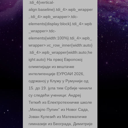
.tdi_4{vertical-
align:baseline}.tdi_4>.wpb_wrapper
,.tdi_4>.wpb_wrapper>.tdc-
elements{display:block}.tdi_4>.wpb
_wrapper>.tdc-
elements{width:100%}.tdi_4>.wpb_
wrapper>.vc_row_inner{width:auto}
.tdi_4>.wpb_wrapper{width:auto;he
ight:auto} На првој Европској
олимпијади из вештачке
интелигенције ЕУРОАИ 2026,
одржаној у Клужу у Румунији од
15. до 19. јула тим Србије чинили
су следећи ученици: Андреј
Теткић из Електротехничке школе
„Михајло Пупин“ из Новог Сада,
Јован Кулезић из Математичке
гимназије из Београда, Димитрије