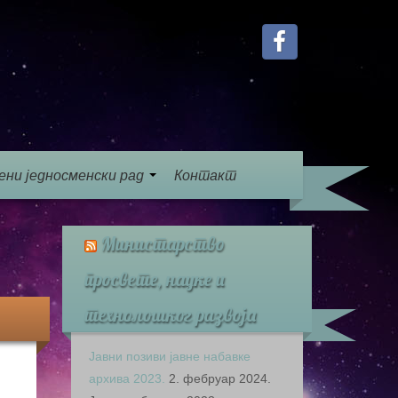
ени једносменски рад
Контакт
Министарство
просвете, науке и
технолошког развоја
Јавни позиви јавне набавке
архива 2023.
2. фебруар 2024.