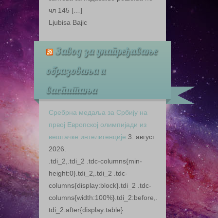
чл 145 […]
Ljubisa Bajic
Завод за унапређивање
образовања и
васпитања
Сребрна медаља за Србију на
првој Европској олимпијади из
вештачке интелигенције
3. август
2026.
.tdi_2,.tdi_2 .tdc-columns{min-
height:0}.tdi_2,.tdi_2 .tdc-
columns{display:block}.tdi_2 .tdc-
columns{width:100%}.tdi_2:before,.
tdi_2:after{display:table}