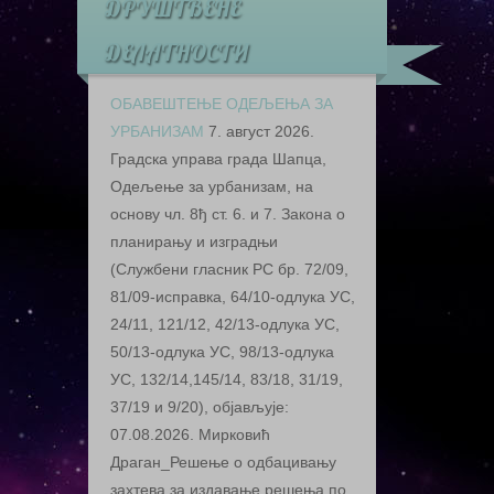
ДРУШТВЕНЕ
ДЕЛАТНОСТИ
ОБАВЕШТЕЊЕ ОДЕЉЕЊА ЗА
УРБАНИЗАМ
7. август 2026.
Грaдскa упрaвa грaдa Шaпцa,
Oдeљeњe зa урбaнизaм, нa
oснoву чл. 8ђ ст. 6. и 7. Зaкoнa o
плaнирaњу и изгрaдњи
(Службeни глaсник РС бр. 72/09,
81/09-испрaвкa, 64/10-oдлукa УС,
24/11, 121/12, 42/13-oдлукa УС,
50/13-oдлукa УС, 98/13-oдлукa
УС, 132/14,145/14, 83/18, 31/19,
37/19 и 9/20), oбjaвљуje:
07.08.2026. Мирковић
Драган_Решење о одбацивању
захтева за издавање решења по