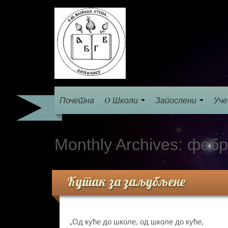
Почетна
O Школи
Запослени
Уч
Monthly Archives:
фебр
Кутак за заљубљене
„Од куће до школе, од школе до куће,