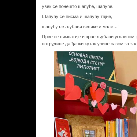
увек се понешто шапуће, шапуће.
Шапућу се писма и шапућу тајне,
шапућу се љубави велике и мале…“
Прве се симпатије и прве љубави углавном р
потрудиле да ђачки кутак учине оазом за з