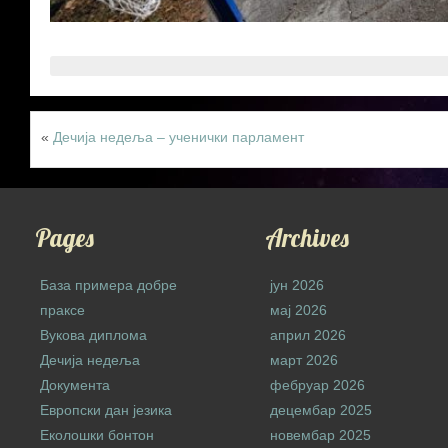
«
Дечија недеља – ученички парламент
Pages
Archives
База примера добре
јун 2026
праксе
мај 2026
Вукова диплома
април 2026
Дечија недеља
март 2026
Документа
фебруар 2026
Европски дан језика
децембар 2025
Еколошки бонтон
новембар 2025