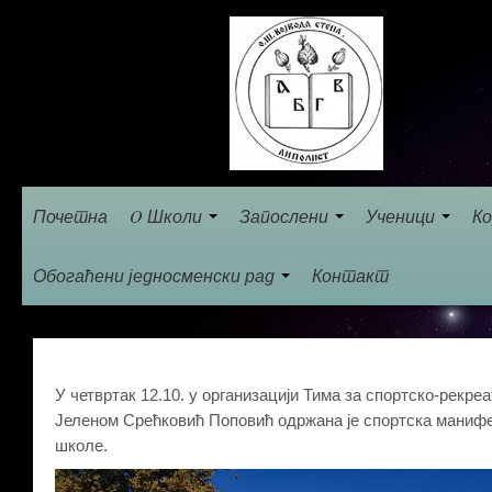
Почетна
O Школи
Запослени
Ученици
Ко
Обогаћени једносменски рад
Контакт
У четвртак 12.10. у организацији Тима за спортско-рекр
Јеленом Срећковић Поповић одржана је спортска манифес
школе.