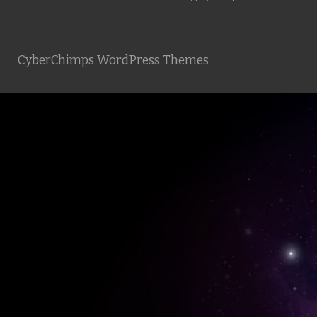
CyberChimps WordPress Themes