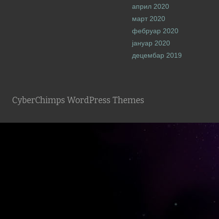
април 2020
март 2020
фебруар 2020
јануар 2020
децембар 2019
CyberChimps WordPress Themes