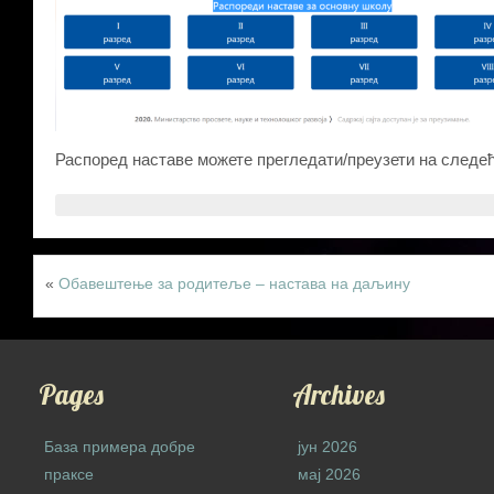
Распоред наставе можете прегледати/преузети на следећ
«
Обавештење за родитеље – настава на даљину
Pages
Archives
База примера добре
јун 2026
праксе
мај 2026