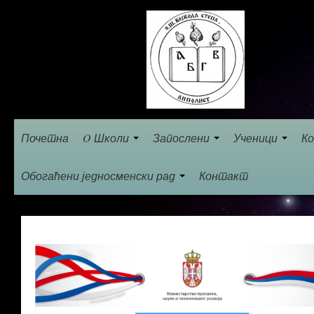
Почетна
O Школи
Запослени
Ученици
Ко
Обогаћени једносменски рад
Контакт