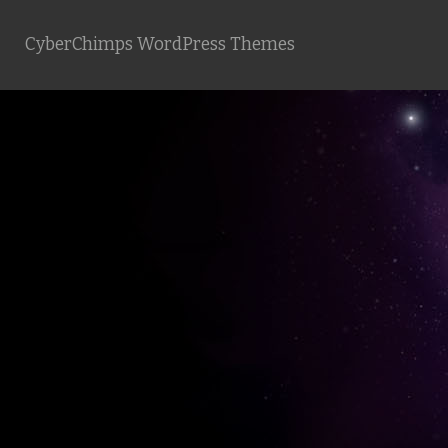
CyberChimps WordPress Themes