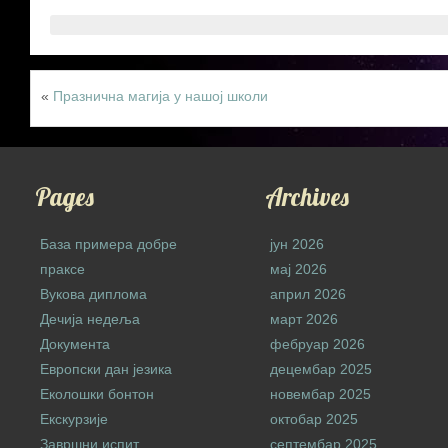
«
Празнична магија у нашој школи
Pages
Archives
База примера добре
јун 2026
праксе
мај 2026
Вукова диплома
април 2026
Дечија недеља
март 2026
Документа
фебруар 2026
Европски дан језика
децембар 2025
Еколошки бонтон
новембар 2025
Екскурзије
октобар 2025
Завршни испит
септембар 2025