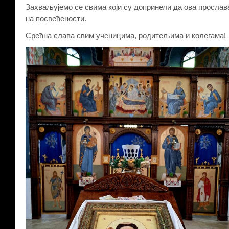
Захваљујемо се свима који су допринели да ова прослав
на посвећености.
Срећна слава свим ученицима, родитељима и колегама!