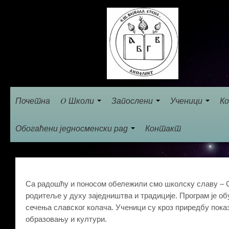
Почетна
O Школи
Запослени
Ученици
Ко
Обогаћени једносменски рад
Контакт
Са радошћу и поносом обележили смо школску славу – Св
родитеље у духу заједништва и традиције. Програм је об
сечења славског колача. Ученици су кроз приредбу пока
образовању и култури.