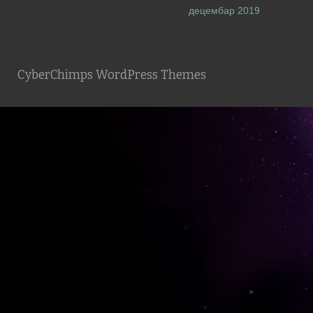
децембар 2019
CyberChimps WordPress Themes