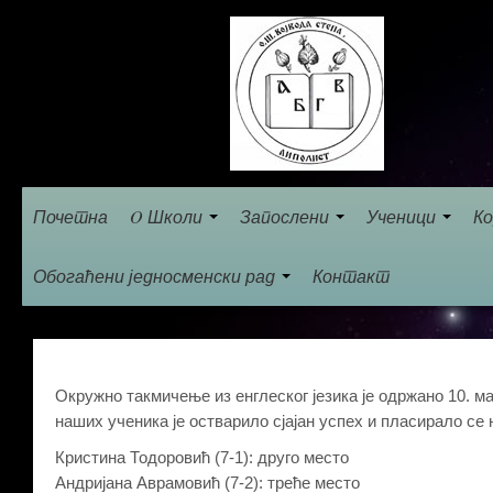
Почетна
O Школи
Запослени
Ученици
Ко
Обогаћени једносменски рад
Контакт
Окружно такмичење из енглеског језика је одржано 10. ма
наших ученика је остварило сјајан успех и пласирало се 
Кристина Тодоровић (7-1): друго место
Андријана Аврамовић (7-2): треће место