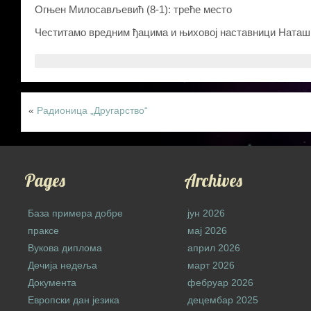
Огњен Милосављевић (8-1): треће место
Честитамо вредним ђацима и њиховој наставници Наташ
«
Радионица „Другарство“
Pages
Archives
База примера добре
јун 2026
праксе
мај 2026
Вукова диплома
април 2026
Дечија недеља
март 2026
Документа
фебруар 2026
Европски дан језика
децембар 2025