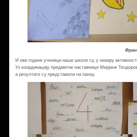
Фран
И ове године ученици наше школе су, у оквиру активности
Уз координацију предметне наставнице Мирјане Теодоров
а резултате су представили на паноу.