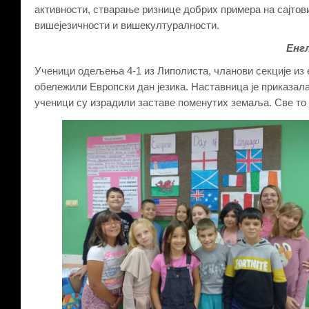
активности, стварање ризнице добрих примера на сајто
вишејезичности и вишекултуралности.
Енгл
Ученици одељења 4-1 из Липолиста, чланови секције из 
обележили Европски дан језика. Наставница је приказала
ученици су израдили заставе поменутих земаља. Све то