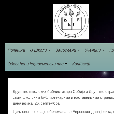
Почетна
O Школи
Запослени
Ученици
Ко
Обогаћени једносменски рад
Контакт
Друштво школских библиотекара Србије и Друштво страни
свим школским библиотекарима и наставницима страних 
дана језика, 26. септембра.
Циљ овог позива је обележавање Европског дана језика, 