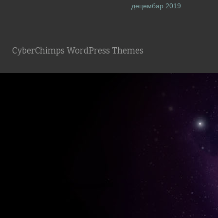
децембар 2019
CyberChimps WordPress Themes