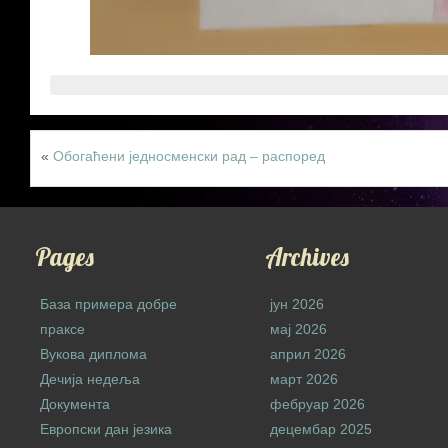
«
Обогаћени једносменски рад – распоред
Pages
Archives
База примера добре
јун 2026
праксе
мај 2026
Вукова диплома
април 2026
Дечија недеља
март 2026
Документа
фебруар 2026
Европски дан језика
децембар 2025