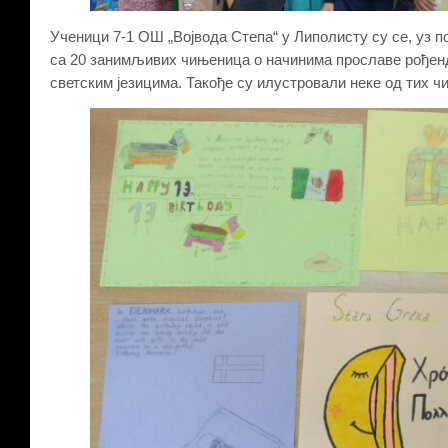
Ученици 7-1 ОШ „Војвода Степа“ у Липолисту су се, уз 
са 20 занимљивих чињеница о начинима прославе рођенд
светским језицима. Такође су илустровали неке од тих ч