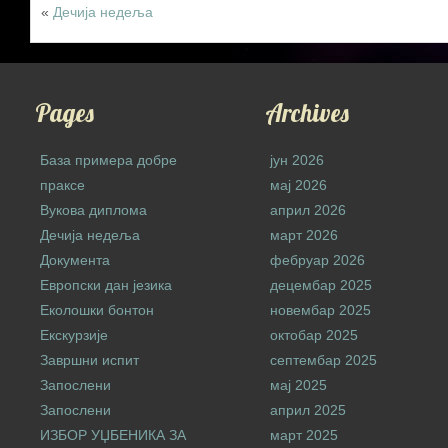
«
Дечија недеља
Pages
Archives
База примера добре
јун 2026
праксе
мај 2026
Вукова диплома
април 2026
Дечија недеља
март 2026
Документа
фебруар 2026
Европски дан језика
децембар 2025
Еколошки бонтон
новембар 2025
Екскурзије
октобар 2025
Завршни испит
септембар 2025
Запослени
мај 2025
Запослени
април 2025
ИЗБОР УЏБЕНИКА ЗА
март 2025