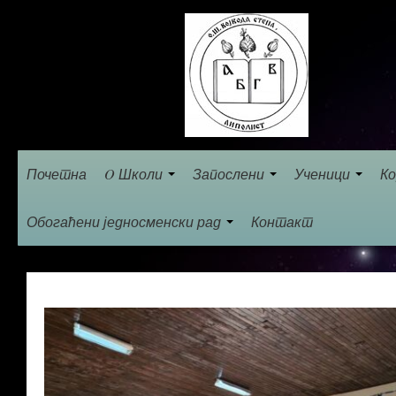
Почетна
O Школи
Запослени
Ученици
Ко
Обогаћени једносменски рад
Контакт