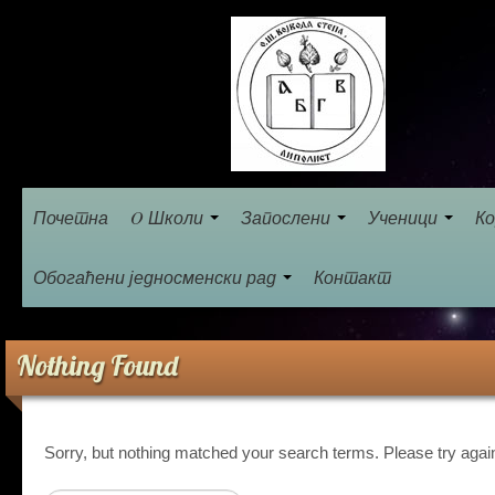
Почетна
O Школи
Запослени
Ученици
Ко
Обогаћени једносменски рад
Контакт
Nothing Found
Sorry, but nothing matched your search terms. Please try agai