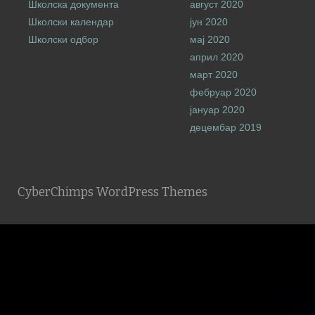
Школска документа
август 2020
Школски календар
јун 2020
Школски одбор
мај 2020
април 2020
март 2020
фебруар 2020
јануар 2020
децембар 2019
CyberChimps WordPress Themes